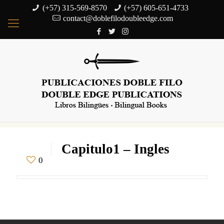
(+57) 315-569-8570
(+57) 605-651-4733
contact@doblefilodoubleedge.com
Capitulo1 – Ingles
0