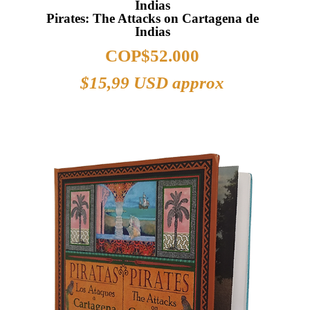
Indias
Pirates: The Attacks on Cartagena de
Indias
COP$
52.000
$
15,99 USD approx