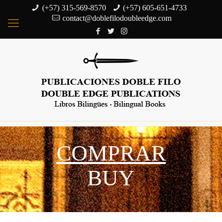
(+57) 315-569-8570
(+57) 605-651-4733
contact@doblefilodoubleedge.com
COMPRAR
BUY